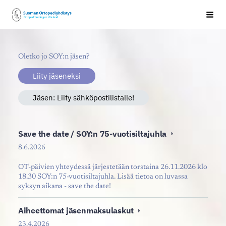
Siirry
Suomen Ortopediyhdistys ry
Val
sivun
sisältöön
Oletko jo SOY:n jäsen?
Liity jäseneksi
Jäsen: Liity sähköpostilistalle!
Save the date / SOY:n 75-vuotisiltajuhla
8.6.2026
OT-päivien yhteydessä järjestetään torstaina 26.11.2026 klo
18.30 SOY:n 75-vuotisiltajuhla. Lisää tietoa on luvassa
syksyn aikana - save the date!
Aiheettomat jäsenmaksulaskut
23.4.2026