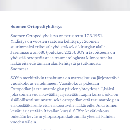
Suomen Ortopediyhdistys
Suomen Ortopediyhdistys on perustettu 17.3.1951.
Yhdistys on vuosien saatossa kehittynyt Suomen
suurimmaksi erikoisalayhdistykseksi kirurgian alalla.
Jäsenmäärä on 680 (joulukuu 2025). SOY:n tavoitteena on
yhdistää ortopediasta ja traumatologiasta kiinnostuneita
lääkäreitä edistämään alan kehitystä ja tutkimusta
Suomessa.
SOY:n merkittävin tapahtuma on marraskuussa järjestettävä
vuosikokous esitelmineen. Vuosikokous pidetään
Ortopedian ja traumatologian päivien yhteydessä. Lisäksi
joka toinen vuosi keväällä järjestetään Lapin kurssi, joka on
sisällöllisesti suunnattu sekä ortopedian että traumatologian
erikoislääkäreille että erikoistuville lääkäreille. Joka toinen
kevät järjestetään Itävallan kurssi. SOY:n kevätkokous
pidetään keväisin yliopistopaikkakunnilla yleensä kahden
vuoden välein.