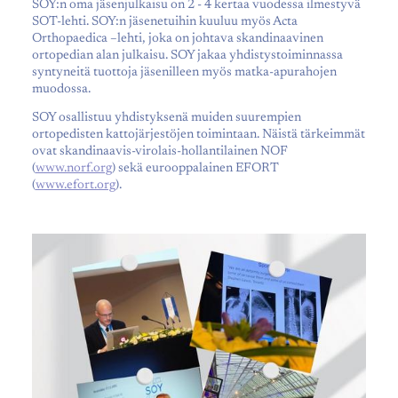
SOY:n oma jäsenjulkaisu on 2 - 4 kertaa vuodessa ilmestyvä
SOT-lehti. SOY:n jäsenetuihin kuuluu myös Acta
Orthopaedica –lehti, joka on johtava skandinaavinen
ortopedian alan julkaisu. SOY jakaa yhdistystoiminnassa
syntyneitä tuottoja jäsenilleen myös matka-apurahojen
muodossa.
SOY osallistuu yhdistyksenä muiden suurempien
ortopedisten kattojärjestöjen toimintaan. Näistä tärkeimmät
ovat skandinaavis-virolais-hollantilainen NOF
(
www.norf.org
) sekä eurooppalainen EFORT
(
www.efort.org
).