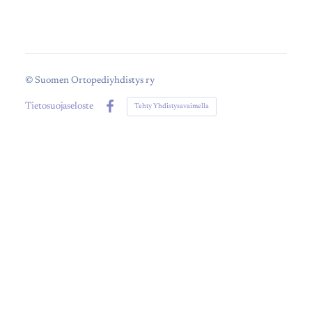
©
Suomen Ortopediyhdistys ry
Tietosuojaseloste
Tehty Yhdistysavaimella
Facebook