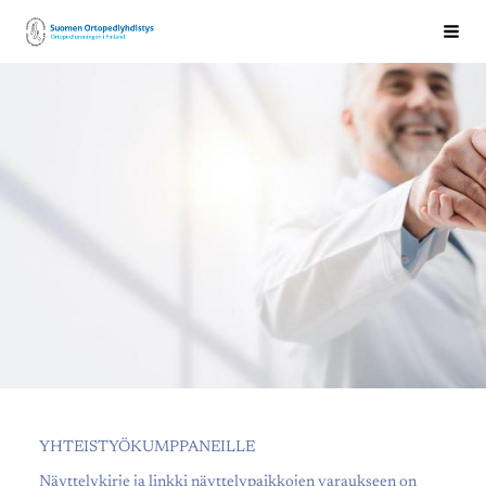
Siirry
Suomen Ortopediyhdistys ry
Val
sivun
sisältöön
YHTEISTYÖKUMPPANEILLE
Näyttelykirje ja linkki näyttelypaikkojen varaukseen on