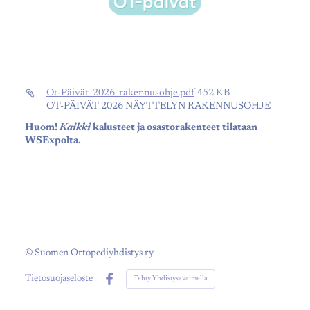
Ot-Päivät_2026_rakennusohje.pdf
452 KB
OT-PÄIVÄT 2026 NÄYTTELYN RAKENNUSOHJE
Huom!
Kaikki
kalusteet ja osastorakenteet tilataan
WSExpolta.
©
Suomen Ortopediyhdistys ry
Tietosuojaseloste
Tehty Yhdistysavaimella
Facebook