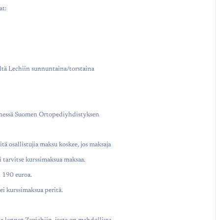
at:
ltä Lechiin sunnuntaina/torstaina
nessä Suomen Ortopediyhdistyksen
eitä osallistujia maksu koskee, jos maksaja
ti tarvitse kurssimaksua maksaa.
on 190 euroa.
 ei kurssimaksua peritä.