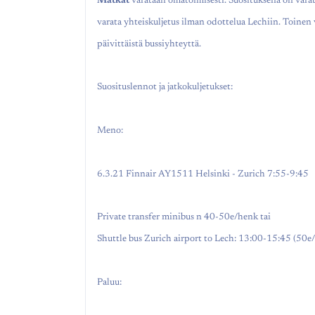
Matkat
varataan omatoimisesti. Suosituksena on varat
varata yhteiskuljetus ilman odottelua Lechiin. Toinen
päivittäistä bussiyhteyttä.
Suosituslennot ja jatkokuljetukset:
Meno:
6.3.21 Finnair AY1511 Helsinki - Zurich 7:55-9:45
Private transfer minibus n 40-50e/henk tai
Shuttle bus Zurich airport to Lech: 13:00-15:45 (50e
Paluu: