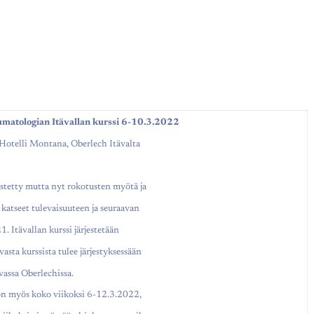
matologian Itävallan kurssi 6-10.3.2022
Hotelli Montana, Oberlech Itävalta
stetty mutta nyt rokotusten myötä ja
atseet tulevaisuuteen ja seuraavan
. Itävallan kurssi järjestetään
sta kurssista tulee järjestyksessään
avassa Oberlechissa.
ön myös koko viikoksi 6-12.3.2022,