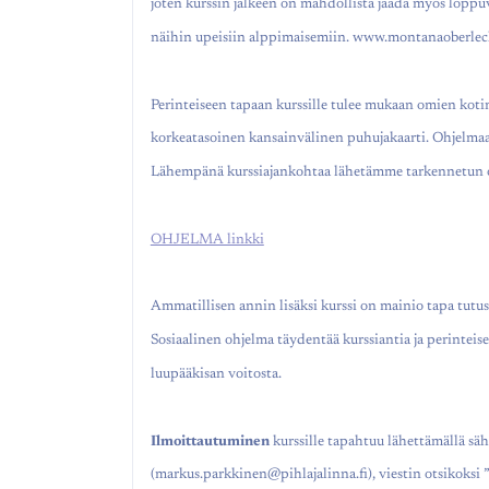
joten kurssin jälkeen on mahdollista jäädä myös lopp
näihin upeisiin alppimaisemiin. www.montanaoberlec
Perinteiseen tapaan kurssille tulee mukaan omien koti
korkeatasoinen kansainvälinen puhujakaarti. Ohjelmaa
Lähempänä kurssiajankohtaa lähetämme tarkennetun oh
OHJELMA linkki
Ammatillisen annin lisäksi kurssi on mainio tapa tutu
Sosiaalinen ohjelma täydentää kurssiantia ja perinteis
luupääkisan voitosta.
Ilmoittautuminen
kurssille tapahtuu lähettämällä sä
(markus.parkkinen@pihlajalinna.fi), viestin otsikoksi 