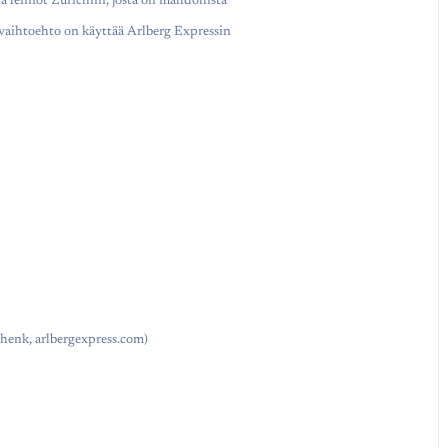
a lennot Zurichiin, josta on mahdollista
 vaihtoehto on käyttää Arlberg Expressin
/henk, arlbergexpress.com)