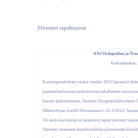
Menneet tapahtumat
XXI Ortopedian ja Trau
Kokouskeskus, 
Koronapandemian vuoksi vuoden 2021 kurssia ei järje
pandemiatilanteen rauhoituttua uskallamme suunnata k
kurssin järjestämiseen. Suomen Ortopediyhdistyksen 21
Oberlechissa, hotelli Montanassa 6-10.3.2022. Seuraava
10. kerta kun kurssi on järjestetty upeat puitteet tarjo
Olemme varanneet kurssihotellista pienemmän kiinti