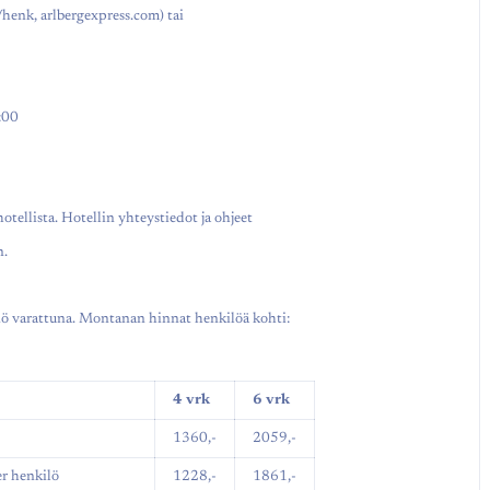
/henk, arlbergexpress.com) tai
:00
hotellista. Hotellin yhteystiedot ja ohjeet
n.
iö varattuna. Montanan hinnat henkilöä kohti:
4 vrk
6 vrk
ne
1360,-
2059,-
r henkilö
1228,-
1861,-