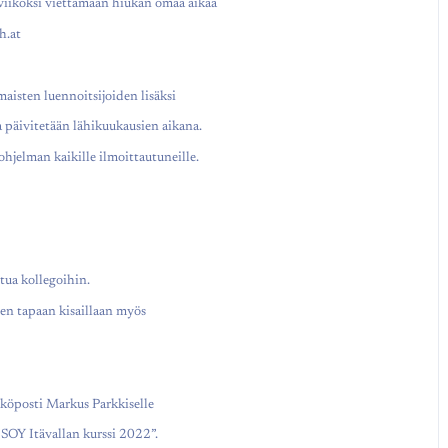
uviikoksi viettämään hiukan omaa aikaa
h.at
maisten luennoitsijoiden lisäksi
 päivitetään lähikuukausien aikana.
jelman kaikille ilmoittautuneille.
stua kollegoihin.
een tapaan kisaillaan myös
hköposti Markus Parkkiselle
”SOY Itävallan kurssi 2022”.