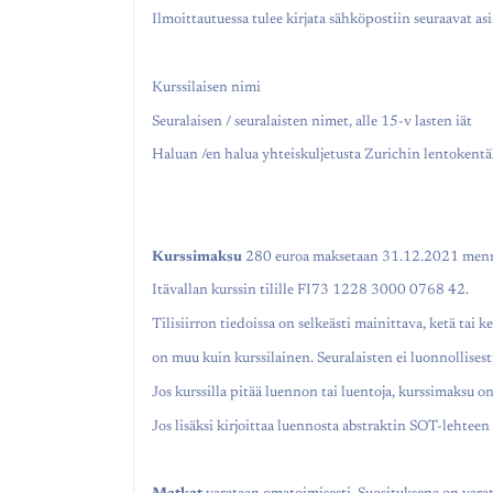
Ilmoittautuessa tulee kirjata sähköpostiin seuraavat asi
Kurssilaisen nimi
Seuralaisen / seuralaisten nimet, alle 15-v lasten iät
Haluan /en halua yhteiskuljetusta Zurichin lentokentä
Kurssimaksu
280 euroa maksetaan 31.12.2021 men
Itävallan kurssin tilille FI73 1228 3000 0768 42.
Tilisiirron tiedoissa on selkeästi mainittava, ketä tai k
on muu kuin kurssilainen. Seuralaisten ei luonnollises
Jos kurssilla pitää luennon tai luentoja, kurssimaksu 
Jos lisäksi kirjoittaa luennosta abstraktin SOT-lehteen