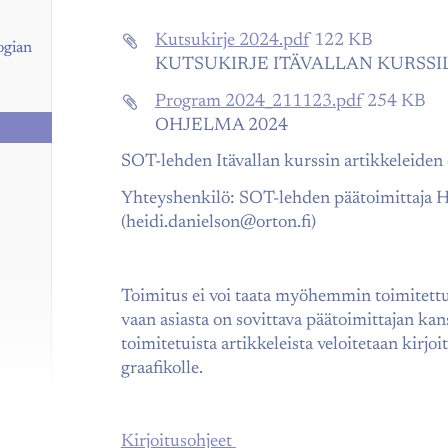
Kutsukirje 2024.pdf
122 KB
ogian
KUTSUKIRJE ITÄVALLAN KURSSILLE
Program 2024_211123.pdf
254 KB
OHJELMA 2024
SOT-lehden Itävallan kurssin artikkeleiden
Yhteyshenkilö: SOT-lehden päätoimittaja H
(heidi.danielson@orton.fi)
Toimitus ei voi taata myöhemmin toimitettuj
vaan asiasta on sovittava päätoimittajan ka
toimitetuista artikkeleista veloitetaan kirjoit
graafikolle.
Kirjoitusohjeet