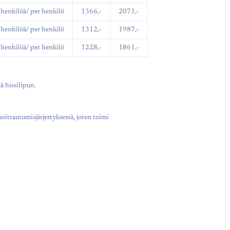
henkilöä/ per henkilö
1366,-
2071,-
henkilöä/ per henkilö
1312,-
1987,-
henkilöä/ per henkilö
1228,-
1861,-
ä hissilipun.
moittautumisjärjestyksessä, joten toimi