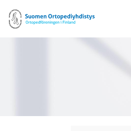
Siirry
sivun
Suomen Ortopediyhdistys ry
sisältöön