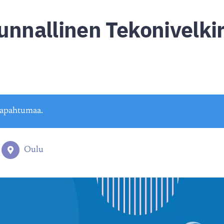
unnallinen Tekonivelki
tapahtumaa.
Oulu