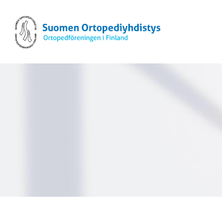
Siirry
sivun
Suomen Ortopediyhdistys ry
sisältöön