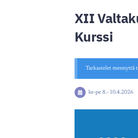
XII Valtak
Kurssi
Tarkastelet mennyttä 
ke-pe
8.
–
10.4.2026