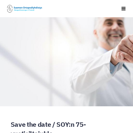
Siirry
Suomen Ortopediyhdistys ry
Val
sivun
sisältöön
Save the date / SOY:n 75-