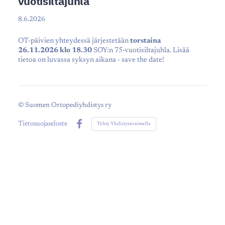
vuotisiltajuhla
8.6.2026
OT-päivien yhteydessä järjestetään
torstaina
26.11.2026 klo 18.30
SOY:n 75-vuotisiltajuhla. Lisää
tietoa on luvassa syksyn aikana - save the date!
©
Suomen Ortopediyhdistys ry
Tietosuojaseloste
Tehty Yhdistysavaimella
Facebook